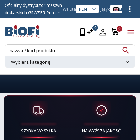
Oficjalny dystrybutor maszyn
Waluta
Język
drukarskich GROZER Printers
0
0
MASZYNY
CZĘŚCI DO
DRUKUJĄCE
TUSZE
DRUKARNIA
DRUKAREK
Zobacz ofertę
Zobacz ofertę
Zobacz ofertę
Zobacz ofertę
SZYBKA WYSYŁKA
NAJWYŻSZA JAKOŚĆ