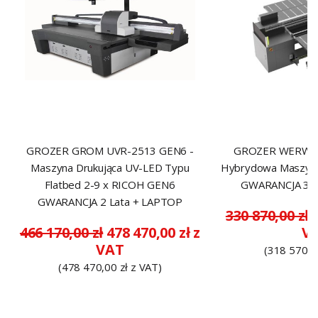
GROZER GROM UVR-2513 GEN6 -
GROZER WERWA 
Maszyna Drukująca UV-LED Typu
Hybrydowa Maszyna
Flatbed 2-9 x RICOH GEN6
GWARANCJA 3 L
GWARANCJA 2 Lata + LAPTOP
330 870,00 zł
3
466 170,00 zł
478 470,00 zł z
V
VAT
(318 570,0
(478 470,00 zł z VAT)