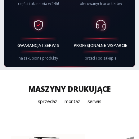
części i akcesoria w 24h!
oferowanych produktów
GWARANCJA I SERWIS
PROFESJONALNE WSPARCIE
na zakupione produkty
przed i po zakupie
MASZYNY DRUKUJĄCE
sprzedaż
montaż
serwis