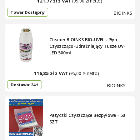
121,77 zł z VAT
(99,00 zł netto)
Towar Dostępny
BIOINKS
Cleaner BIOINKS BIO-UVFL - Płyn
Czyszcząco-Udrażniający Tusze UV-
LED 500ml
116,85 zł z VAT
(95,00 zł netto)
Dostawa: 24H
BIOINKS
Patyczki Czyszczące Bezpyłowe - 50
SZT